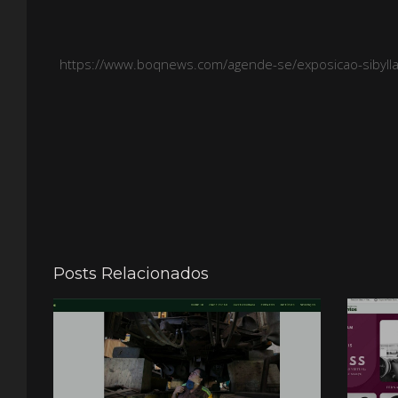
https://www.boqnews.com/agende-se/exposicao-sibylla
Posts Relacionados