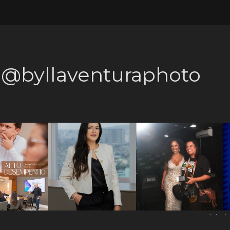
 @byllaventuraphoto