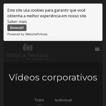
Este site usa cookies para garantir que você
obtenha a melhor experiência em nosso site.
Saber mais
Entendi!
Powered by WebsitePolicies
menu
Vídeos corporativos
Todos
Audiovisual